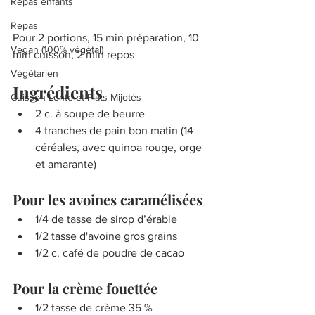
Repas enfants
Repas
Pour 2 portions, 15 min préparation, 10 
Vegan (100% végétal)
min cuisson, 2 min repos
Végétarien
Ingrédients
Cuisson Lente et Plats Mijotés
2 c. à soupe de beurre
4 tranches de pain bon matin (14 
céréales, avec quinoa rouge, orge 
et amarante)
Pour les avoines caramélisées
1/4 de tasse de sirop d’érable
1/2 tasse d'avoine gros grains
1/2 c. café de poudre de cacao
Pour la crème fouettée
1/2 tasse de crème 35 %