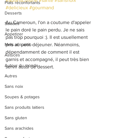
#adlanscuisine
#santé
#sansnoix
Plats réconfortants
#delicieux
#gourmand
Desserts
Au Cameroun, l'on a coutume d'appeler 
Salades
le pain doré le pain perdu. Je ne sais 
Appetizer
pas trop pourquoi :). Il est usuellement 
Mets africains
pris au petit-déjeuner. Néanmoins, 
dépendamment de comment il est 
Astuces
garnis et accompagné, il peut très bien 
Autour du monde
servir aussi de dessert.
Autres
Sans noix
Soupes & potages
Sans produits laitiers
Sans gluten
Sans arachides