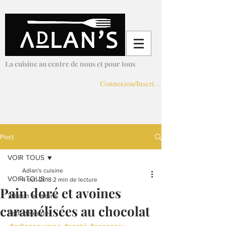
Adlans Cuisine
La cuisine au centre de nous et pour tous
Connexion/Inscription
Post
VOIR TOUS
Adlan's cuisine
VOIR TOUS
4 oct. 2018
2 min de lecture
Pain doré et avoines
30 min et moins
caramélisées au chocolat
Petit-déjeuner