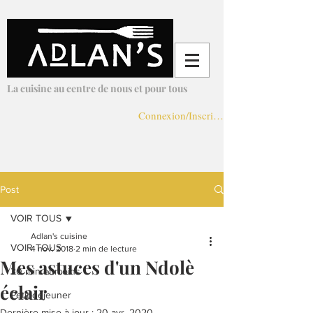
Adlans Cuisine
La cuisine au centre de nous et pour tous
Connexion/Inscription
Post
VOIR TOUS
Adlan's cuisine
VOIR TOUS
4 nov. 2018
2 min de lecture
Mes astuces d'un Ndolè
30 min et moins
éclair
Petit-déjeuner
Dernière mise à jour :
20 avr. 2020