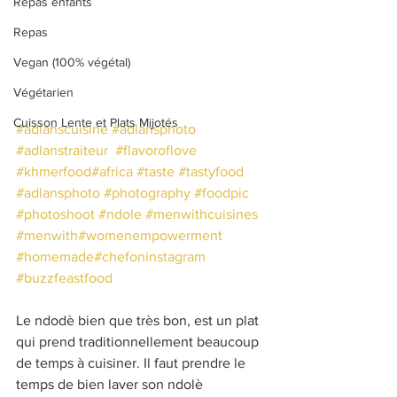
Repas enfants
Repas
Vegan (100% végétal)
Végétarien
Cuisson Lente et Plats Mijotés
#adlanscuisine
#adlansphoto
#adlanstraiteur
#flavoroflove
#khmerfood
#africa
#taste
#tastyfood
#adlansphoto
#photography
#foodpic
#photoshoot
#ndole
#menwithcuisines
#menwith
#womenempowerment
#homemade
#chefoninstagram
#buzzfeastfood
Le ndodè bien que très bon, est un plat 
qui prend traditionnellement beaucoup 
de temps à cuisiner. Il faut prendre le 
temps de bien laver son ndolè 