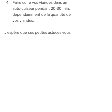
Faire cuire vos viandes dans un 
auto-cuiseur pendant 20-30 min, 
dépendamment de la quantité de 
vos viandes.
J'espère que ces petites astuces vous 
aideront.
Plats réconfortants
Mets africains
Astuces
Voir tout
Posts récents