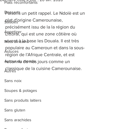
Plats réconfortants
Desserts
Faisons un petit rappel. Le Ndolè est un 
plat d'origine Camerounaise, 
Salades
précisément issu de la la région du 
Appetizer
Littoral, qui est une zone côtière où 
vivent à la base les Douala. Il est très 
Mets africains
populaire au Cameroun et dans la sous-
Astuces
région de l'Afrique Centrale, et est 
Autour du monde
reconnu de nos jours comme un 
classique de la cuisine Camerounaise. 
Autres
Sans noix
Soupes & potages
Sans produits laitiers
Sans gluten
Sans arachides