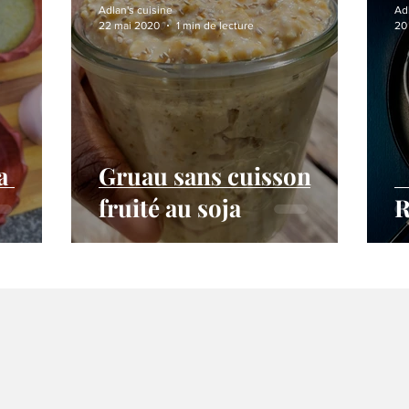
Adlan's cuisine
Ad
22 mai 2020
1 min de lecture
20
a
Gruau sans cuisson
fruité au soja
R