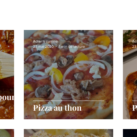
Adlan's cuisine
Ad
23 mai 2020
1 min de lecture
23
 pour
Pizza au thon
P