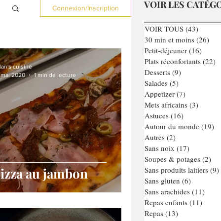
VOIR LES CATÉG
Connexion/Inscription
VOIR TOUS
(43)
43 post
30 min et moins
(26)
26 
Petit-déjeuner
(16)
16 pos
Plats réconfortants
(22)
2
lan's cuisine
Desserts
(9)
9 posts
 mai 2020
1 min de lecture
Salades
(5)
5 posts
Appetizer
(7)
7 posts
Mets africains
(3)
3 posts
Astuces
(16)
16 posts
Autour du monde
(19)
19
Autres
(2)
2 posts
Sans noix
(17)
17 posts
Soupes & potages
(2)
2 p
izza au jambon
Sans produits laitiers
(9)
Sans gluten
(6)
6 posts
Sans arachides
(11)
11 po
Repas enfants
(11)
11 po
Repas
(13)
13 posts