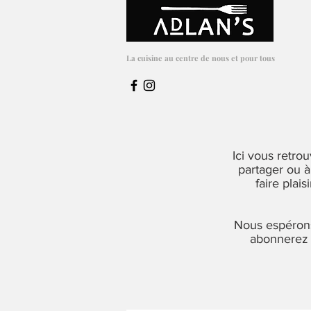
Adlans Cuisine
La cuisine au centre de nous et pour tous
Ici vous retro
partager ou à
faire plai
Nous espérons
abonnerez p