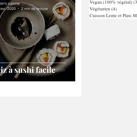
Vegan (100% végétal)
(3
lan's cuisine
Végétarien
(4)
4 posts
 avr. 2020
2 min de lecture
Cuisson Lente et Plats Mi
iz à sushi facile