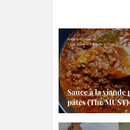
Adlan's cuisine
7 juin 2020
1 min de lecture
Sauce à la viande
pâtes (The MUST)