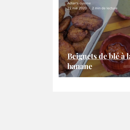
Adlan's cuisine
22 mai 2020
2 min de lecture
Beignets de blé à l
banane