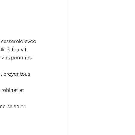
casserole avec 
ir à feu vif, 
ns vos pommes 
, broyer tous 
robinet et 
d saladier 