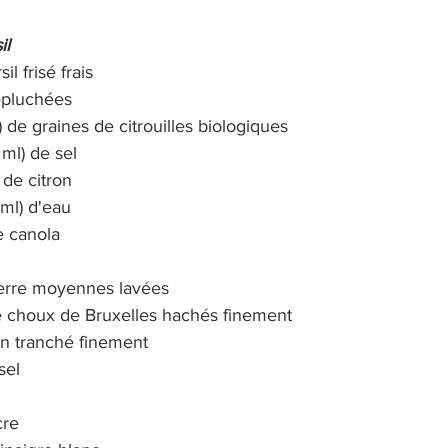
il
l frisé frais 
épluchées
) de graines de citrouilles biologiques
 ml) de sel
 de citron
 ml) d'eau
e canola
erre moyennes lavées
e choux de Bruxelles hachés finement
on tranché finement
sel
cre