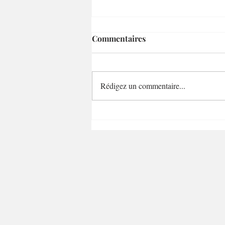
Commentaires
Rédigez un commentaire...
Boeuf braisé au vin au four
cuisson lente