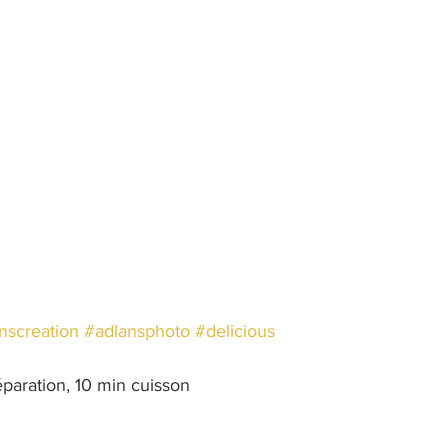
nscreation
#adlansphoto
#delicious
éparation, 10 min cuisson