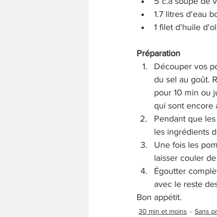
5 c.à soupe de v
1.7 litres d'eau b
1 filet d'huile d'o
Préparation
Découper vos po
du sel au goût. Ra
pour 10 min ou 
qui sont encore 
Pendant que les 
les ingrédients d
Une fois les pom
laisser couler de
Égoutter complè
avec le reste des
Bon appétit.
30 min et moins
Sans pr