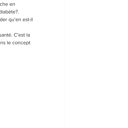
iche en 
diabète?. 
r qu'en est-il 
santé. C'est la 
ons le concept 