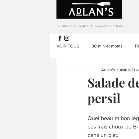
Adlans Cuisine
La cuisine au centre de nous et pour tous
VOIR TOUS
30 min et moins
Pe
Adlan's cuisine
21 o
Salades
Appetizer
Mets a
Salade d
persil
Sans noix
Soupes & potages
Quel beau et bon légu
Repas enfants
Repas
Ve
ces frais choux de Br
dans un plat.