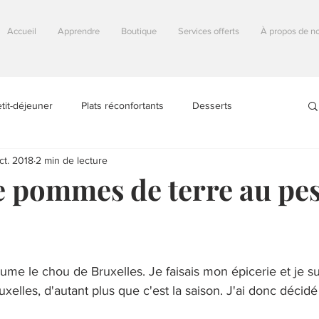
Accueil
Apprendre
Boutique
Services offerts
À propos de n
tit-déjeuner
Plats réconfortants
Desserts
ct. 2018
2 min de lecture
fricains
Astuces
Autour du monde
Autres
e pommes de terre au pes
Sans produits laitiers
Sans gluten
Sans arachides
me le chou de Bruxelles. Je faisais mon épicerie et je s
gan (100% végétal)
Végétarien
uxelles, d'autant plus que c'est la saison. J'ai donc décidé