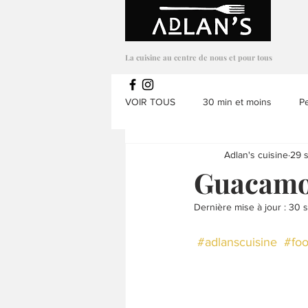
Adlans Cuisine
La cuisine au centre de nous et pour tous
VOIR TOUS
30 min et moins
Pe
Adlan's cuisine
29 s
Salades
Appetizer
Mets a
Guacamol
Dernière mise à jour :
30 s
Sans noix
Soupes & potages
#adlanscuisine
#foo
Repas enfants
Repas
Ve