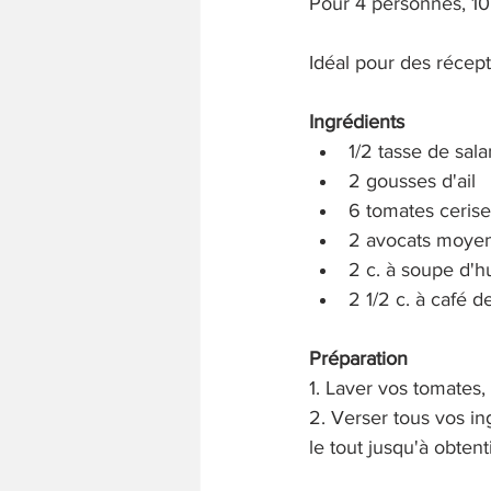
Pour 4 personnes, 10
Idéal pour des récept
Ingrédients
1/2 tasse de sal
2 gousses d'ail
6 tomates cerise
2 avocats moye
2 c. à soupe d'hu
2 1/2 c. à café d
Préparation
1. Laver vos tomates, 
2. Verser tous vos in
le tout jusqu'à obten