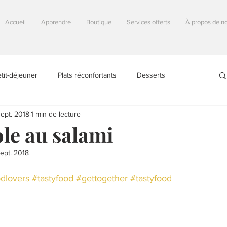
Accueil
Apprendre
Boutique
Services offerts
À propos de n
tit-déjeuner
Plats réconfortants
Desserts
ept. 2018
1 min de lecture
fricains
Astuces
Autour du monde
Autres
e au salami
ept. 2018
Sans produits laitiers
Sans gluten
Sans arachides
dlovers
#tastyfood
#gettogether
#tastyfood
gan (100% végétal)
Végétarien