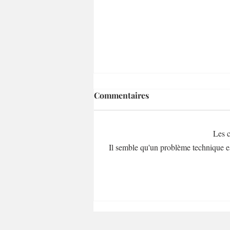
Commentaires
Les c
Il semble qu'un problème technique es
Pancake déjeuner au four