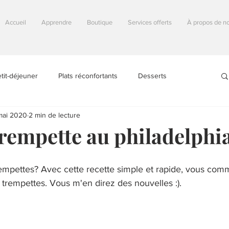
Accueil
Apprendre
Boutique
Services offerts
À propos de n
tit-déjeuner
Plats réconfortants
Desserts
mai 2020
2 min de lecture
fricains
Astuces
Autour du monde
Autres
trempette au philadelphi
Sans produits laitiers
Sans gluten
Sans arachides
rempettes? Avec cette recette simple et rapide, vous co
 trempettes. Vous m'en direz des nouvelles :).
gan (100% végétal)
Végétarien