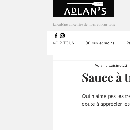
Adlans Cuisine
La cuisine au centre de nous et pour tous
VOIR TOUS
30 min et moins
Pe
Adlan's cuisine
22 
Salades
Appetizer
Mets a
Sauce à 
Sans noix
Soupes & potages
Qui n'aime pas les t
doute à apprécier les
Repas enfants
Repas
Ve