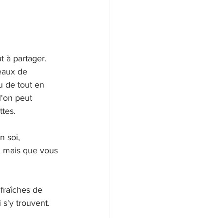
t à partager. 
eaux de 
u de tout en 
'on peut 
tes.
 soi, 
, mais que vous 
fraîches de 
 s'y trouvent.