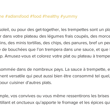
ne
#adlansfood
#food
#healthy
#yummy
oleil, ou pour des get-together, les trempettes sont un pla
 dans votre plateau des légumes frais coupés, des morc
ins, des minis tortillas, des chips, des panures, bref un pe
pe de bouchées que l'on trempera dans une sauce, et que l
 Amusez-vous et colorez votre plat ou plateau à trempet
sommée dans de nombreux pays. La sauce à trempette, en
ent versatile qui peut aussi bien être consommé tel quel
pour cuisiner d'autres plats.
imple, vos convives ou vous même ressentirons les brises 
tillant et onctueux qu'apporte le fromage et les épices qui