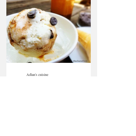
#foodgram #livinghealthy #brunch
#healthyfood#cleaneats #foodie
#cleaneatinglifestyle #breakfast Une salade
macédoine c'est à la base un mélange
d’ingrédients (légumes et/ou protéines) dé
Adlan's cuisine
4 juil. 2020
Crème glacée au caramel
salé
Vive les crèmes glacées. Notre crème
glacée est crémeuse, rafraîchissante,
croquante et savoureuse.