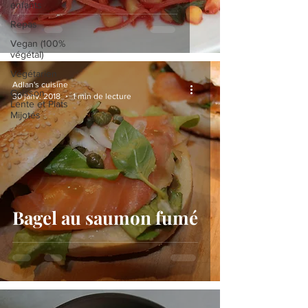
enfants
Repas
Vegan (100%
végétal)
Végétarien
Adlan's cuisine
Cuisson
30 janv. 2018
1 min de lecture
Lente et Plats
Mijotés
Bagel au saumon fumé