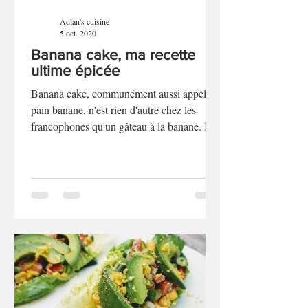
Adlan's cuisine
5 oct. 2020
Banana cake, ma recette
ultime épicée
Banana cake, communément aussi appelé
pain banane, n'est rien d'autre chez les
francophones qu'un gâteau à la banane. Il
en existe de nombreuses versions. La
mienne, celle présentée ici, est une version
végane dont vous m'en donnerez des
nouvelles. Vous ne pourriez même pas vous
rendre compte qu'elle ne comporte aucun
produits laitiers, ni d’œufs. Ce gâteau est
tellement bon que lorsque déposé sur une
table ou sur un comptoir de cuisine, si vous
ne prenez pas directement un m