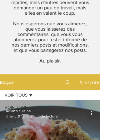
rapides, mais d'autres peuvent vous
demander un peu de travail, mais
elles en valent le coup.
Nous espérons que vous aimerez,
que vous laisserez des
commentaires, que vous vous
abonnerez pour rester informé de
nos derniers posts et modifications,
et que vous partagerez nos posts.
Au plaisir.
S'inscrire
Blogue
VOIR TOUS
VOIR TOUS
Adlan's cuisine
30 min et
6 févr. 2018
2 min de lecture
moins
Petit-déjeuner
Plats