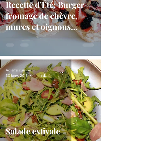
Recette d'Été: Burger
fromage de chèvre,
mures et oignons
caramélisés
Adlan's cuisine
30 janv. 2018
1 min de lecture
Salade estivale