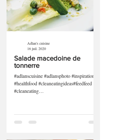
Adlan's cuisine
16 juil. 2020
Salade macedoine de
tonnerre
#adlanscuisine #adlansphoto #inspiration
#healthfood #cleaneatingideas#feedfeed
#cleaneating
#cleaneatingaddict#gettinghealthy
#cleaneatingrecipe#foodstagram #lifestyle
#foodporn#nutrition
#wholefood#cleaneatingchallenge
#wholefoods#delicious #glutenfree
#healthyeating#followme #bestoftheday